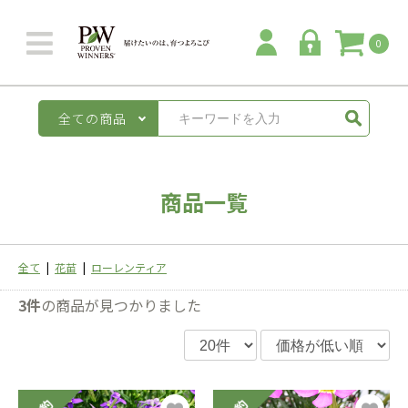
0
全ての商品
商品一覧
全て
|
花苗
|
ローレンティア
3件
の商品が見つかりました