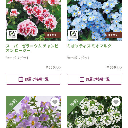
スーパーゼラニウム チャンピ
ミオソティス ミオマルク
オン ロージー
9cmポリポット
9cmポリポット
￥550
￥550
税込
税込
お届け時期一覧
お届け時期一覧