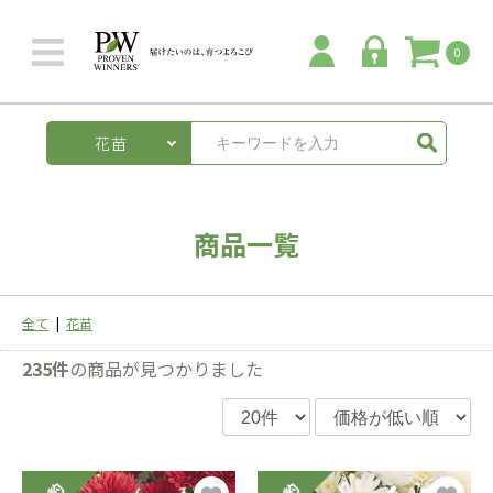
0
花苗
商品一覧
全て
|
花苗
235件
の商品が見つかりました