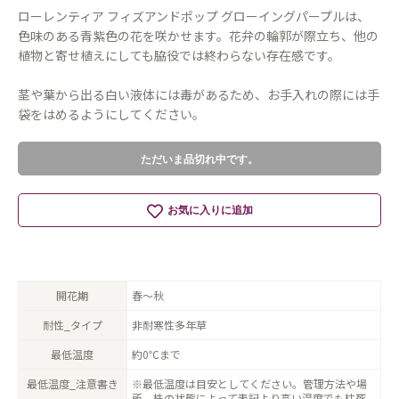
ローレンティア フィズアンドポップ グローイングパープルは、
色味のある青紫色の花を咲かせます。花弁の輪郭が際立ち、他の
植物と寄せ植えにしても脇役では終わらない存在感です。
茎や葉から出る白い液体には毒があるため、お手入れの際には手
袋をはめるようにしてください。
ただいま品切れ中です。
お気に入りに追加
開花期
春〜秋
耐性_タイプ
非耐寒性多年草
最低温度
約0℃まで
最低温度_注意書き
※最低温度は目安としてください。管理方法や場
所、株の状態によって表記より高い温度でも枯死