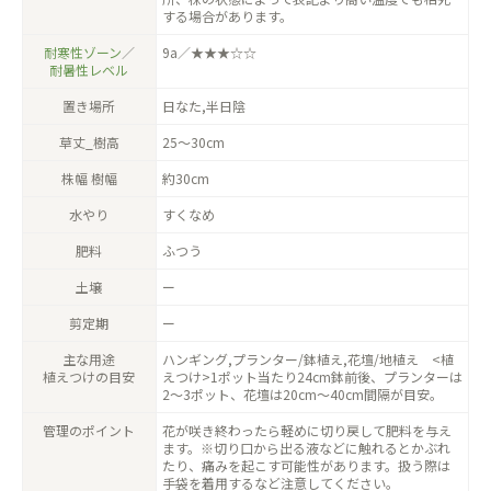
する場合があります。
耐寒性ゾーン
／
9a／★★★☆☆
耐暑性レベル
置き場所
日なた,半日陰
草丈_樹高
25〜30cm
株幅 樹幅
約30cm
水やり
すくなめ
肥料
ふつう
土壌
ー
剪定期
ー
主な用途
ハンギング,プランター/鉢植え,花壇/地植え <植
植えつけの目安
えつけ>1ポット当たり24cm鉢前後、プランターは
2〜3ポット、花壇は20cm〜40cm間隔が目安。
管理のポイント
花が咲き終わったら軽めに切り戻して肥料を与え
ます。※切り口から出る液などに触れるとかぶれ
たり、痛みを起こす可能性があります。扱う際は
手袋を着用するなど注意してください。