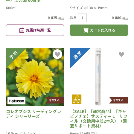
ー）活力液 600ml
600ml
Sサイズ Φ138×H9mm
￥825
数量
￥880
税込
税込
お届け時期一覧
カートに入れる
コレオプシス リーディングレ
【SALE】【通常商品】【キャ
ディ シャーリーズ
ビノチェ】サスティー L リフ
ィル（交換用中芯2本入）（園
芸サポート資材）
10.5cmポリポット
6号～12号鉢向け