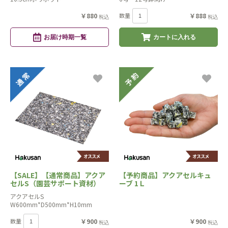
￥880
数量
￥888
税込
税込
お届け時期一覧
カートに入れる
【SALE】【通常商品】アクア
【予約商品】アクアセルキュ
セルS（園芸サポート資材）
ーブ 1Ｌ
アクアセルS
W600mm*D500mm*H10mm
数量
￥900
￥900
税込
税込