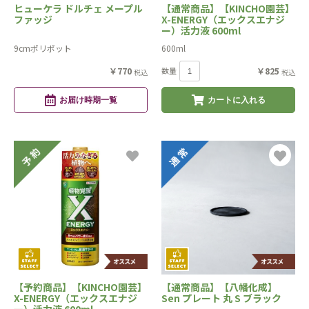
ヒューケラ ドルチェ メープル
【通常商品】【KINCHO園芸】
ファッジ
X-ENERGY（エックスエナジ
ー）活力液 600ml
9cmポリポット
600ml
￥770
数量
￥825
税込
税込
お届け時期一覧
カートに入れる
【予約商品】【KINCHO園芸】
【通常商品】【八幡化成】
X-ENERGY（エックスエナジ
Sen プレート 丸 S ブラック