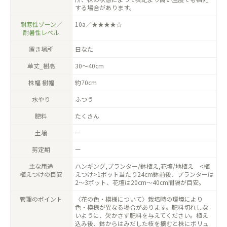
する場合があります。
耐寒性ゾーン
／
10a／★★★★☆
耐暑性レベル
置き場所
日なた
草丈_樹高
30〜40cm
株幅 樹幅
約70cm
水やり
ふつう
肥料
たくさん
土壌
ー
剪定期
ー
主な用途
ハンギング,プランター/鉢植え,花壇/地植え <植
植えつけの目安
えつけ>1ポット当たり24cm鉢前後、プランターは
2〜3ポット、花壇は20cm〜40cm間隔が目安。
管理のポイント
〈花の色・模様について〉栽培時の環境により
色・模様が異なる場合があります。肥料切れしな
いように、欠かさず肥料を与えてください。植え
込み後、鉢からはみだした枝を摘むと株にボリュ