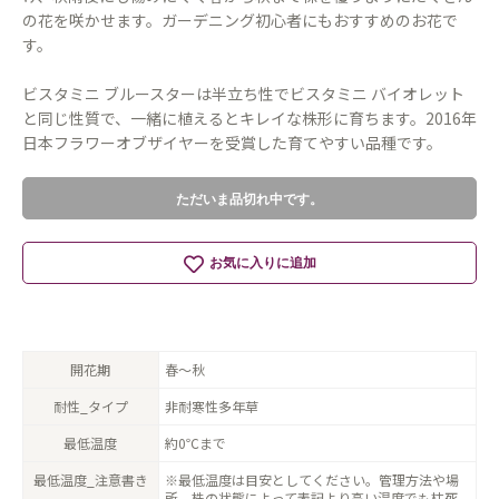
の花を咲かせます。ガーデニング初心者にもおすすめのお花で
す。
ビスタミニ ブルースターは半立ち性でビスタミニ バイオレット
と同じ性質で、一緒に植えるとキレイな株形に育ちます。2016年
日本フラワーオブザイヤーを受賞した育てやすい品種です。
ただいま品切れ中です。
お気に入りに追加
開花期
春〜秋
耐性_タイプ
非耐寒性多年草
最低温度
約0℃まで
最低温度_注意書き
※最低温度は目安としてください。管理方法や場
所、株の状態によって表記より高い温度でも枯死