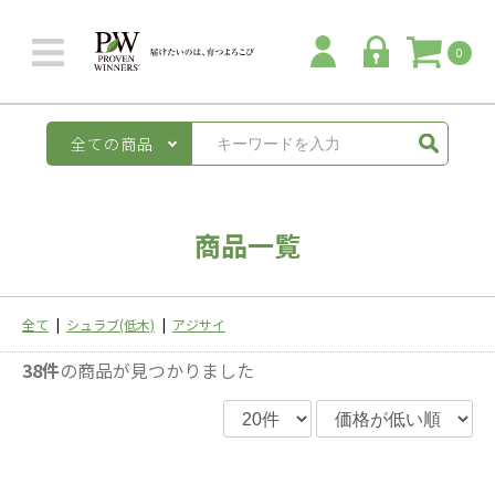
0
全ての商品
商品一覧
全て
|
シュラブ(低木)
|
アジサイ
38件
の商品が見つかりました