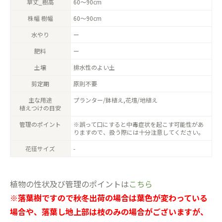
草丈_樹高
60〜90cm
株幅 樹幅
60〜90cm
水やり
ー
肥料
ー
土壌
排水性のよい土
剪定期
原則不要
主な用途
プランター/鉢植え,花壇/地植え
植えつけの目安
管理のポイント
※誤って口にすると中毒症状を起こす可能性があ
りますので、扱う際には十分注意してください。
花径サイズ
-
植物の性状及び管理のポイントは
こちら
※落葉樹ですので秋冬出荷の場合は葉色が変わっている
場合や、落葉し地上部は枝のみの場合がございますが、