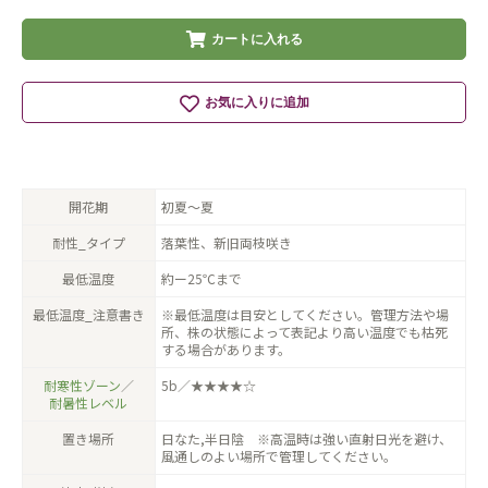
カートに入れる
お気に入りに追加
開花期
初夏〜夏
耐性_タイプ
落葉性、新旧両枝咲き
最低温度
約ー25℃まで
最低温度_注意書き
※最低温度は目安としてください。管理方法や場
所、株の状態によって表記より高い温度でも枯死
する場合があります。
耐寒性ゾーン
／
5b／★★★★☆
耐暑性レベル
置き場所
日なた,半日陰 ※高温時は強い直射日光を避け、
風通しのよい場所で管理してください。