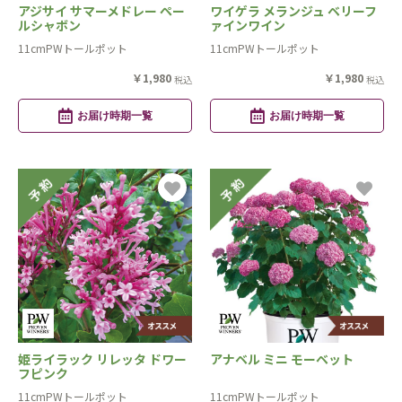
アジサイ サマーメドレー ペー
ワイゲラ メランジュ ベリーフ
ルシャボン
ァインワイン
11cmPWトールポット
11cmPWトールポット
￥1,980
￥1,980
税込
税込
お届け時期一覧
お届け時期一覧
姫ライラック リレッタ ドワー
アナベル ミニ モーベット
フピンク
11cmPWトールポット
11cmPWトールポット