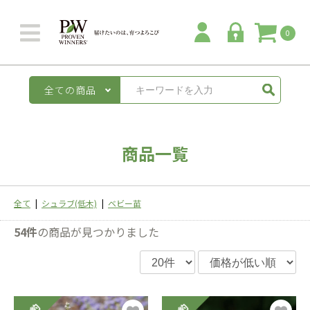
0
全ての商品
商品一覧
全て
|
シュラブ(低木)
|
ベビー苗
54件
の商品が見つかりました