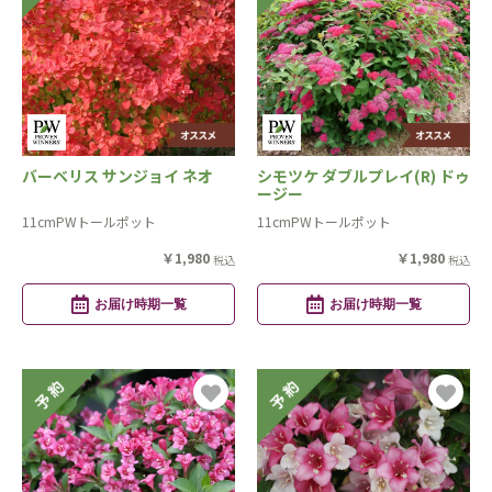
バーベリス サンジョイ ネオ
シモツケ ダブルプレイ(R) ドゥ
ージー
11cmPWトールポット
11cmPWトールポット
￥1,980
￥1,980
税込
税込
お届け時期一覧
お届け時期一覧