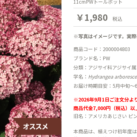
11cmPWトールポット
￥1,980
税込
※写真はイメージです。実際
商品コード：2000004803
ブランド名：PW
分類：アジサイ科アジサイ属
学名：
Hydrangea arboresc
お届け時期目安：5月中旬〜6
※2026年9月1日ご注文分
商品代金7,000円（税込）
旧名：アメリカあじさい ピ
本商品は、植えつけ初年度は