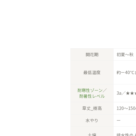
開花期
初夏〜秋
最低温度
約ー40℃
耐寒性ゾーン
／
3a／★★
耐暑性レベル
草丈_樹高
120〜15
水やり
ー
土壌
排水性の