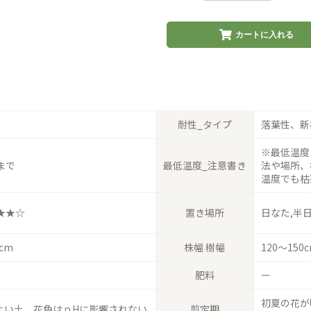
カートに入れる
耐性_タイプ
落葉性、新
※最低温度
まで
最低温度_注意書き
法や場所、
温度でも枯
★★☆
置き場所
日なた,半
0cm
株幅 樹幅
120〜150
肥料
ー
初夏の花が
よい土、花色はｐHに影響されない
剪定期