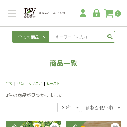
0
全ての商品
商品一覧
全て
|
花苗
|
ガザニア
|
ビースト
3件
の商品が見つかりました