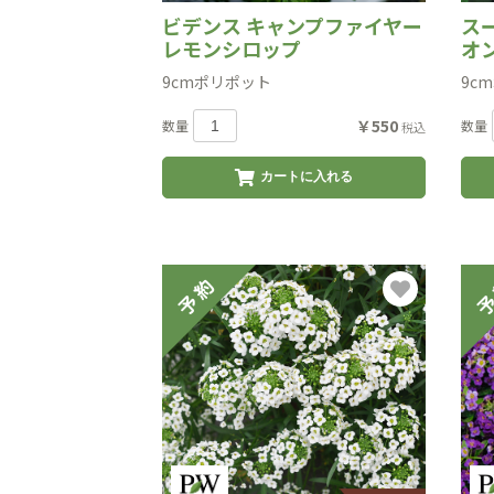
ビデンス キャンプファイヤー
ス
レモンシロップ
オ
9cmポリポット
9c
￥550
数量
数量
税込
カートに入れる