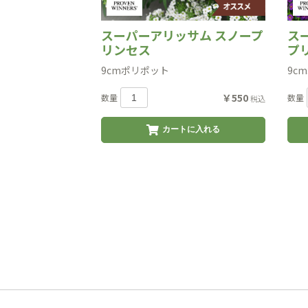
スーパーアリッサム スノープ
ス
リンセス
プ
9cmポリポット
9c
￥550
数量
数量
税込
カートに入れる