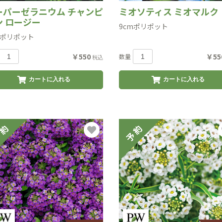
ーパーゼラニウム チャンピ
ミオソティス ミオマルク
ン ロージー
9cmポリポット
mポリポット
￥550
￥55
数量
税込
カートに入れる
カートに入れる