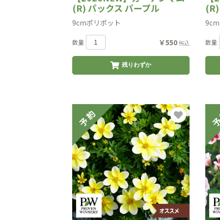
(R) パックス パープル
(R
9cmポリポット
9c
￥550
数量
数量
税込
残りわずか