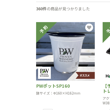
360件
の商品が見つかりました
PWポットSP160
【
ト
鉢サイズ：Φ160×H162ｍｍ
アク
W38