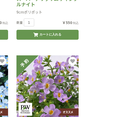
ルナイト
9cmポリポット
0
￥550
数量
税込
税込
カートに入れる