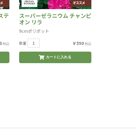
ステ
スーパーゼラニウム チャンピ
オン リラ
9cmポリポット
0
￥550
数量
税込
税込
カートに入れる