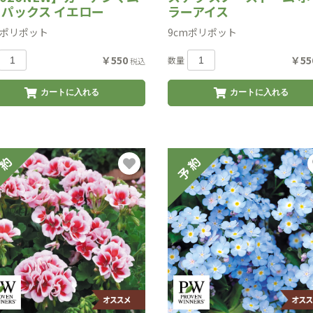
) パックス イエロー
ラーアイス
mポリポット
9cmポリポット
￥550
￥55
数量
税込
カートに入れる
カートに入れる