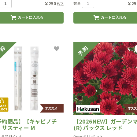
￥250
￥25
数量
税込
カートに入れる
カートに入れる
予約商品】【キャビノチ
【2026NEW】ガーデン
】サスティー M
(R) パックス レッド
〜6号鉢向け
9cmポリポット