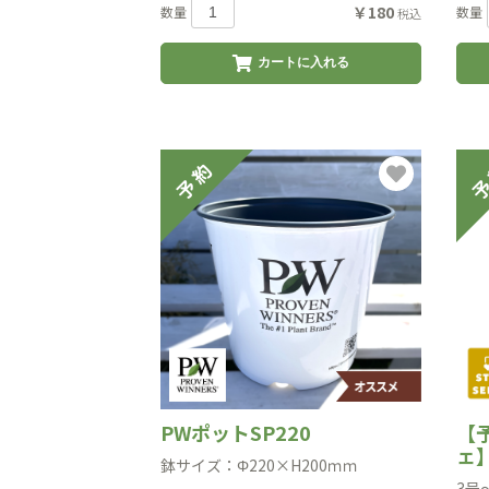
￥180
数量
数量
税込
カートに入れる
PWポットSP220
【
ェ
鉢サイズ：Φ220×H200ｍｍ
3号