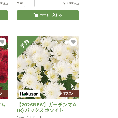
0
￥300
数量
税込
税込
カートに入れる
マム
【2026NEW】ガーデンマム
(R) パックス ホワイト
9cmポリポット