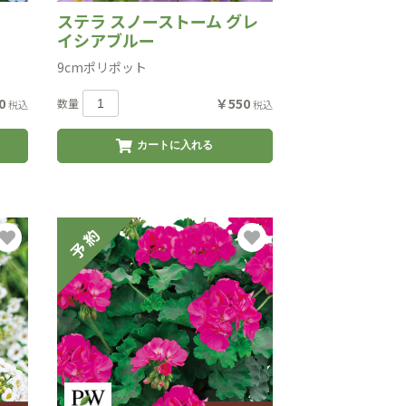
ステラ スノーストーム グレ
イシアブルー
9cmポリポット
0
￥550
数量
税込
税込
カートに入れる