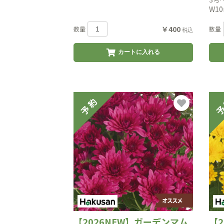
W1
￥400
数量
数量
税込
カートに入れる
【2026NEW】ガーデンマム
【