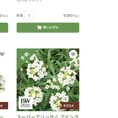
0
￥550
数量
税込
税込
残りわずか
ー
スーパーアリッサム アイシク