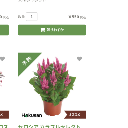
0
￥550
数量
税込
税込
残りわずか
ロス
セロシア カラフルセレクト