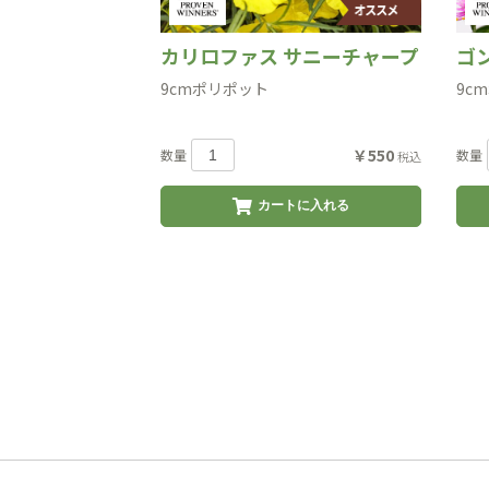
カリロファス サニーチャープ
ゴ
9cmポリポット
9c
￥550
数量
数量
税込
カートに入れる