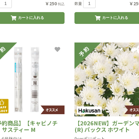
￥250
￥25
数量
税込
カートに入れる
カートに入れる
予約商品】【キャビノチ
【2026NEW】ガーデン
】サスティー M
(R) パックス ホワイト
〜6号鉢向け
9cmポリポット