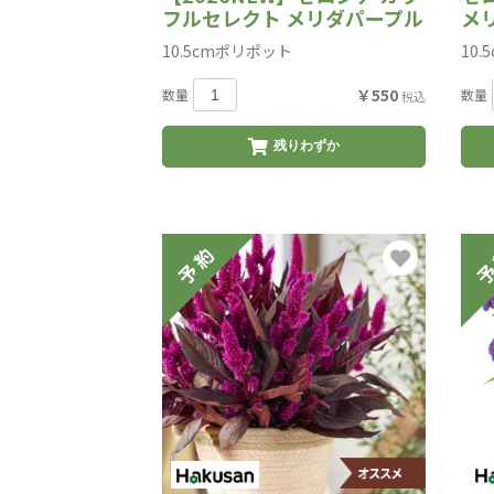
フルセレクト メリダパープル
メ
10.5cmポリポット
10
￥550
数量
数量
税込
残りわずか