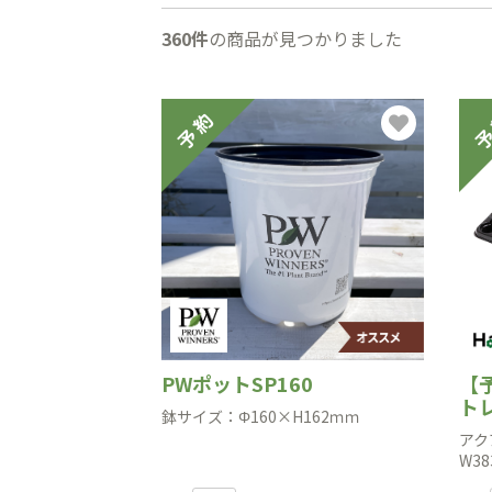
360件
の商品が見つかりました
PWポットSP160
【
ト
鉢サイズ：Φ160×H162ｍｍ
アク
W38