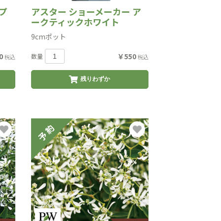
プ
アスター ショーメーカー ア
ークティックホワイト
9cmポット
0
￥550
数量
税込
税込
残りわずか