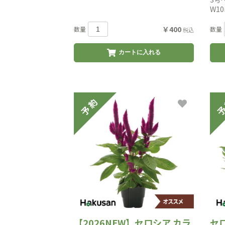
W1
￥400
数量
数量
税込
カートに入れる
【2026NEW】セロシア カラ
セ