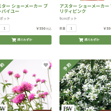
スター ショーメーカー ブ
アスター ショーメーカー 
ーバイユー
リティピンク
mポット
9cmポット
￥550
￥55
数量
税込
残りわずか
残りわずか