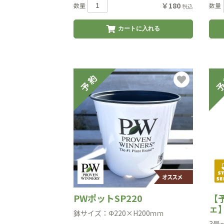
￥180
数量
数量
税込
カートに入れる
PWポットSP220
【
ェ
鉢サイズ：Φ220×H200ｍｍ
3号