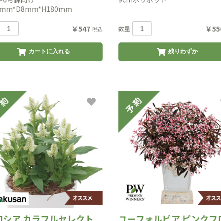
0mm*D8mm*H180mm
￥547
￥55
数量
税込
カートに入れる
残りわずか
ロシア カラフルセレクト
ユーフォルビア ピンクフ