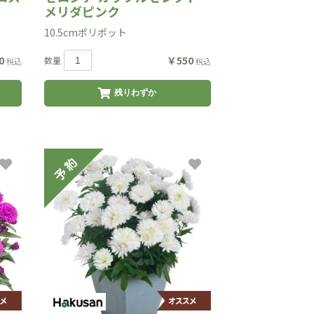
メリダピンク
10.5cmポリポット
0
￥550
数量
税込
税込
残りわずか