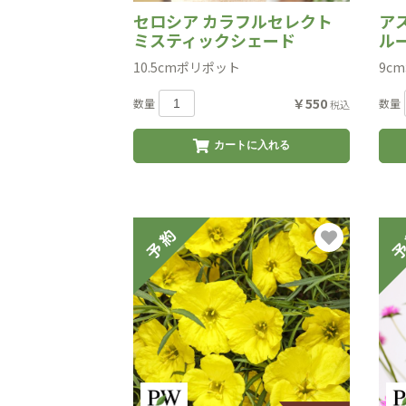
セロシア カラフルセレクト
ア
ミスティックシェード
ル
10.5cmポリポット
9c
￥550
数量
数量
税込
カートに入れる