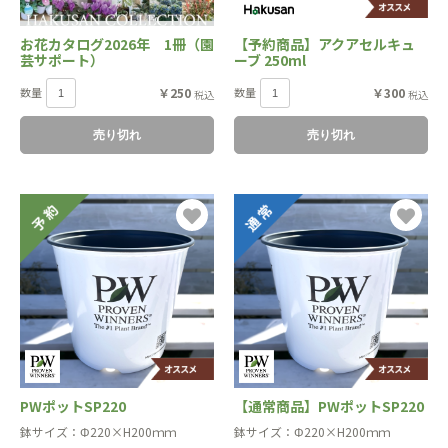
お花カタログ2026年 1冊（園
【予約商品】アクアセルキュ
芸サポート）
ーブ 250ml
数量
￥250
数量
￥300
税込
税込
売り切れ
売り切れ
PWポットSP220
【通常商品】PWポットSP220
鉢サイズ：Φ220×H200ｍｍ
鉢サイズ：Φ220×H200ｍｍ