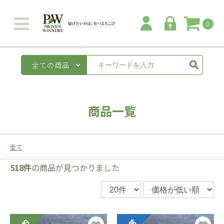
0
全ての商品
商品一覧
全て
518件
の商品が見つかりました