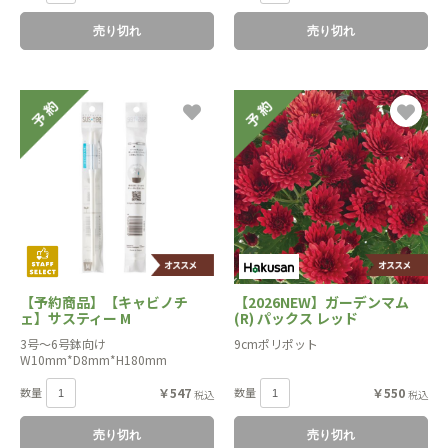
売り切れ
売り切れ
【予約商品】【キャビノチ
【2026NEW】ガーデンマム
ェ】サスティー M
(R) パックス レッド
3号〜6号鉢向け
9cmポリポット
W10mm*D8mm*H180mm
数量
￥547
数量
￥550
税込
税込
売り切れ
売り切れ