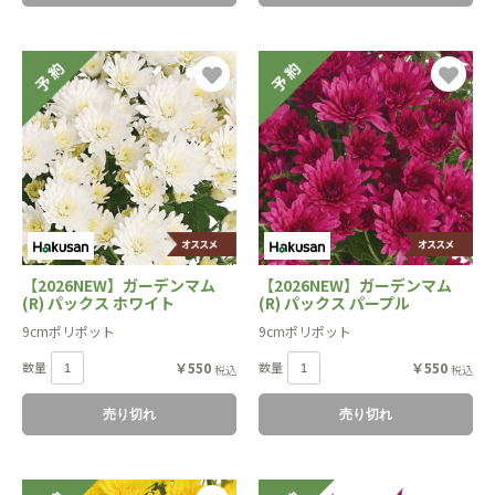
【2026NEW】ガーデンマム
【2026NEW】ガーデンマム
(R) パックス ホワイト
(R) パックス パープル
9cmポリポット
9cmポリポット
数量
￥550
数量
￥550
税込
税込
売り切れ
売り切れ