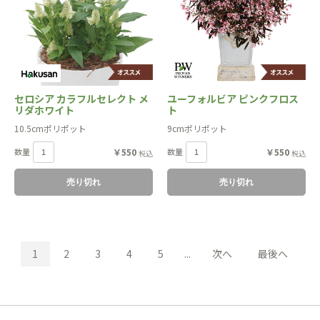
セロシア カラフルセレクト メ
ユーフォルビア ピンクフロス
リダホワイト
ト
10.5cmポリポット
9cmポリポット
数量
￥550
数量
￥550
税込
税込
売り切れ
売り切れ
1
2
3
4
5
...
次へ
最後へ