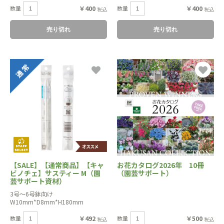
数量
￥400
数量
￥400
税込
税込
売り切れ
売り切れ
【SALE】【通常商品】【キャ
お花カタログ2026年 10冊
ビノチェ】サスティー M（園
（園芸サポート）
芸サポート資材）
3号～6号鉢向け
W10mm*D8mm*H180mm
数量
￥492
数量
￥500
税込
税込