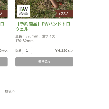
トロ
【予約商品】PWハンドトロ
ウェル
全長：320mm、頭サイズ：
170*52mm
0
￥6,380
数量
税込
税込
売り切れ
最後へ