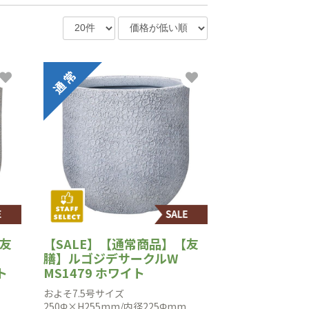
【友
【SALE】【通常商品】【友
膳】ルゴジデサークルW
ト
MS1479 ホワイト
およそ7.5号サイズ
250Φ×H255mm/内径225Φmm