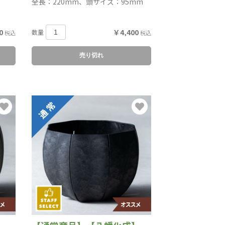
全長：220mm、頭サイズ：95mm
0
￥4,400
数量
税込
税込
売り切れ