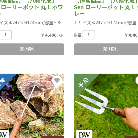
通常商品】【八幡化成】
【通常商品】【八幡化成
nローリーポット 丸 L ホワ
Sen ローリーポット 丸 L 
ト
レー
ズ Φ247×H174mm/容量 5.8L
Ｌサイズ Φ247×H174mm/容量 5
￥4,400
￥4,40
数量
税込
売り切れ
売り切れ