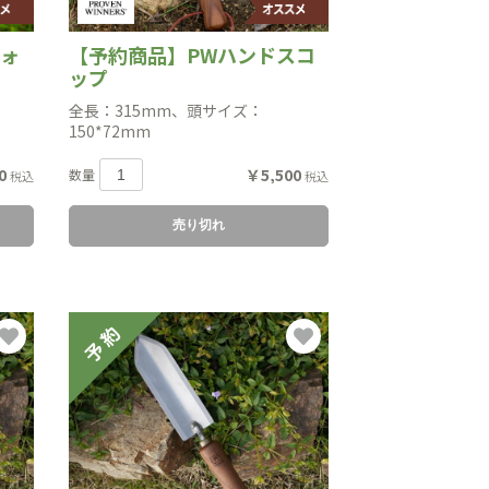
フォ
【予約商品】PWハンドスコ
ップ
全長：315mm、頭サイズ：
150*72mm
0
￥5,500
数量
税込
税込
売り切れ