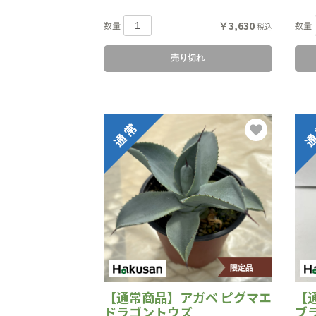
￥3,630
数量
数量
税込
売り切れ
【通常商品】アガベ ピグマエ
【
ドラゴントウズ
ブ