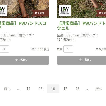
通常商品】PWハンドスコ
【通常商品】PWハンド
プ
ウェル
：315mm、頭サイズ：
全長：320mm、頭サイズ：
*72mm
170*52mm
￥5,500
￥6,38
数量
税込
売り切れ
売り切れ
前へ
...
14
15
16
17
18
...
次へ