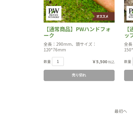
【通常商品】PWハンドフォ
【
ーク
ッ
全長：290mm、頭サイズ：
全長
120*76mm
150
￥5,500
数量
数量
税込
売り切れ
最初へ