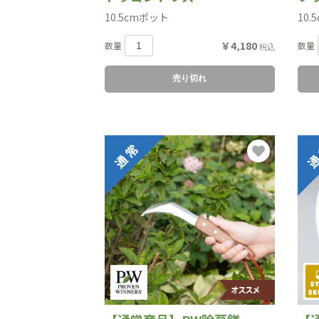
10.5cmポット
10.
￥4,180
数量
数量
税込
売り切れ