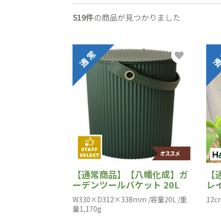
519件
の商品が見つかりました
【通常商品】【八幡化成】ガ
【
ーデンツールバケット 20L
レイ
W330×D312×338mm /容量20L /重
12
量1,170g