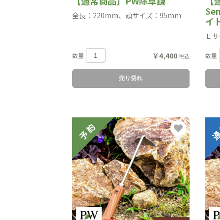
【通常商品】PW除草鎌
【
Se
全長：220mm、頭サイズ：95mm
イ
Ｌサイ
￥4,400
数量
数量
税込
売り切れ