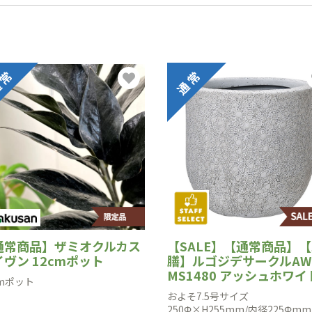
通常商品】ザミオクルカス
【SALE】【通常商品】
ヴン 12cmポット
膳】ルゴジデサークルAW
MS1480 アッシュホワイ
cmポット
およそ7.5号サイズ
250Φ×H255mm/内径225Φmm