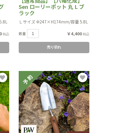
】
【通常商品】【八幡化成】
グ
Sen ローリーポット 丸 L ブ
ラック
.8L
Ｌサイズ Φ247×H174mm/容量 5.8L
0
￥4,400
数量
税込
税込
売り切れ