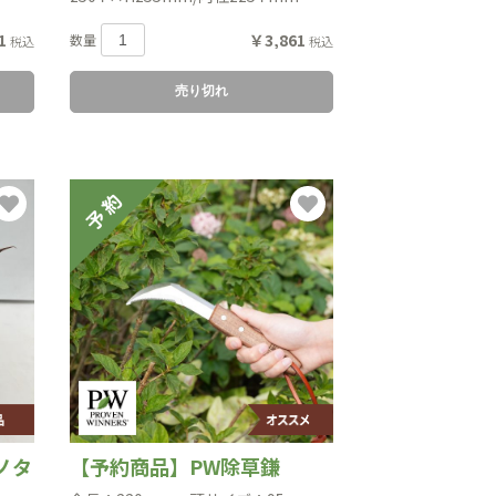
1
￥3,861
数量
税込
税込
売り切れ
ノタ
【予約商品】PW除草鎌