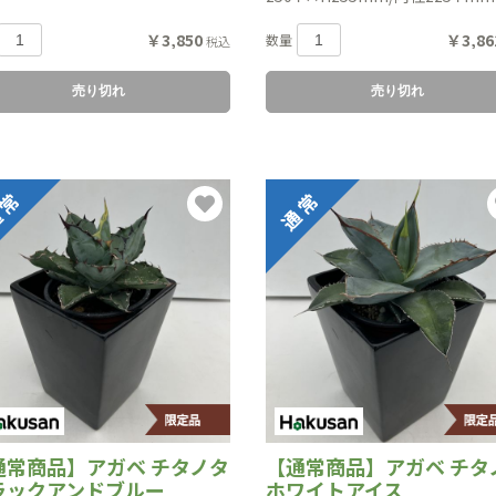
￥3,850
￥3,86
数量
税込
売り切れ
売り切れ
通常商品】アガベ チタノタ
【通常商品】アガベ チタ
ラックアンドブルー
ホワイトアイス