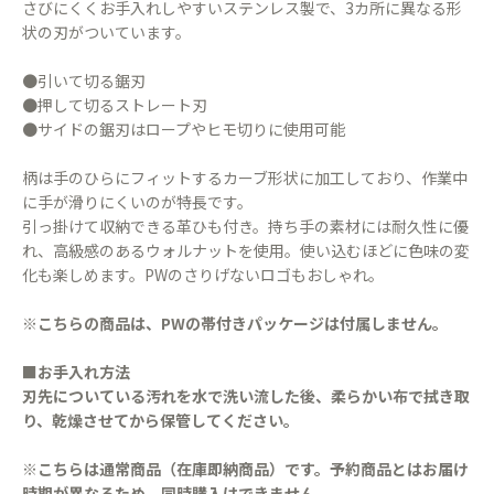
さびにくくお手入れしやすいステンレス製で、3カ所に異なる形
状の刃がついています。
●引いて切る鋸刃
●押して切るストレート刃
●サイドの鋸刃はロープやヒモ切りに使用可能
柄は手のひらにフィットするカーブ形状に加工しており、作業中
に手が滑りにくいのが特長です。
引っ掛けて収納できる革ひも付き。持ち手の素材には耐久性に優
れ、高級感のあるウォルナットを使用。使い込むほどに色味の変
化も楽しめます。PWのさりげないロゴもおしゃれ。
※こちらの商品は、PWの帯付きパッケージは付属しません。
■お手入れ方法
刃先についている汚れを水で洗い流した後、柔らかい布で拭き取
り、乾燥させてから保管してください。
※こちらは通常商品（在庫即納商品）です。予約商品とはお届け
時期が異なるため、同時購入はできません。