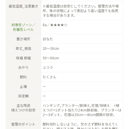
最低温度_注意書き
※最低温度は目安としてください。管理方法や場
所、株の状態によって表記より高い温度でも枯死
する場合があります。
耐寒性ゾーン
／
8a／★★★★☆
耐暑性レベル
置き場所
日なた
草丈_樹高
20〜30cm
株幅 樹幅
50〜60cm
水やり
ふつう
肥料
たくさん
土壌
ー
剪定期
ー
主な用途
ハンギング,プランター/鉢植え,花壇/地植え <植
植えつけの目安
えつけ>1ポット当たり24cm鉢前後、プランターは
2〜3ポット、花壇は20cm〜40cm間隔が目安。
管理のポイント
肥料切れしないように、欠かさず肥料を与えてく
ださい。植え込み後、鉢からはみだした枝を摘む