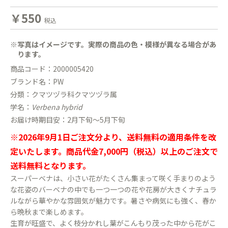
￥550
税込
※写真はイメージです。実際の商品の色・模様が異なる場合があ
ります。
商品コード：2000005420
ブランド名：PW
分類：クマツヅラ科クマツヅラ属
学名：
Verbena hybrid
お届け時期目安：2月下旬〜5月下旬
※2026年9月1日ご注文分より、送料無料の適用条件を改
定いたします。商品代金7,000円（税込）以上のご注文で
送料無料となります。
スーパーベナは、小さい花がたくさん集まって咲く手まりのよう
な花姿のバーベナの中でも一つ一つの花や花房が大きくナチュラ
ルながら華やかな雰囲気が魅力です。暑さや病気にも強く、春か
ら晩秋まで楽しめます。
生育が旺盛で、よく枝分かれし葉がこんもり茂った中から花がこ