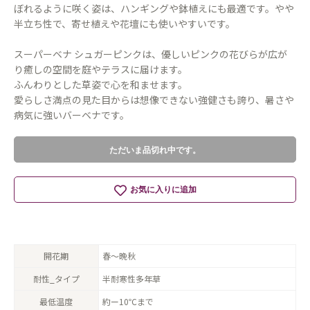
ぼれるように咲く姿は、ハンギングや鉢植えにも最適です。やや
半立ち性で、寄せ植えや花壇にも使いやすいです。
スーパーベナ シュガーピンクは、優しいピンクの花びらが広が
り癒しの空間を庭やテラスに届けます。
ふんわりとした草姿で心を和ませます。
愛らしさ満点の見た目からは想像できない強健さも誇り、暑さや
病気に強いバーベナです。
ただいま品切れ中です。
お気に入りに追加
開花期
春〜晩秋
耐性_タイプ
半耐寒性多年草
最低温度
約ー10℃まで