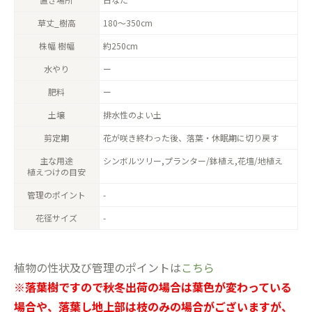
草丈_樹高
180〜350cm
株幅 樹幅
約250cm
水やり
ー
肥料
ー
土壌
排水性のよい土
剪定期
花が咲き終わった後、落葉・休眠期に切り戻す
主な用途
シンボルツリー,プランター/鉢植え,花壇/地植え
植えつけの目安
管理のポイント
-
花径サイズ
-
植物の性状及び管理のポイントは
こちら
※落葉樹ですので秋冬出荷の場合は葉色が変わっている
場合や、落葉し地上部は枝のみの場合がございますが、