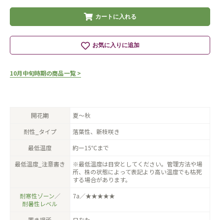
カートに入れる
お気に入りに追加
10月中旬時期の商品一覧 >
開花期
夏〜秋
耐性_タイプ
落葉性、新枝咲き
最低温度
約ー15℃まで
最低温度_注意書き
※最低温度は目安としてください。管理方法や場
所、株の状態によって表記より高い温度でも枯死
する場合があります。
耐寒性ゾーン
／
7a／★★★★★
耐暑性レベル
置き場所
日なた