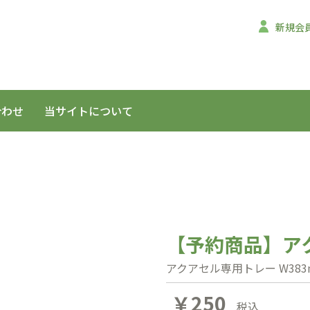
新規会
合わせ
当サイトについて
【予約商品】ア
アクアセル専用トレー W383m
￥250
税込