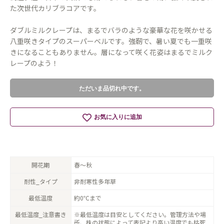
た次世代カリブラコアです。
ダブルミルクレープは、まるでバラのような豪華な花を咲かせる
八重咲きタイプのスーパーベルです。強靭で、暑い夏でも一重咲
きになることもありません。層になって咲く花姿はまるでミルク
レープのよう！
ただいま品切れ中です。
お気に入りに追加
開花期
春〜秋
耐性_タイプ
非耐寒性多年草
最低温度
約0℃まで
最低温度_注意書き
※最低温度は目安としてください。管理方法や場
所、株の状態によって表記より高い温度でも枯死