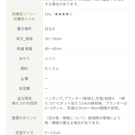
する場合があります。
耐寒性ゾーン
／
10a／★★★★☆
耐暑性レベル
置き場所
日なた
草丈_樹高
20〜30cm
株幅 樹幅
40〜60cm
水やり
ふつう
肥料
たくさん
土壌
ー
剪定期
ー
主な用途
ハンギング,プランター/鉢植え,花壇/地植え <植
植えつけの目安
えつけ>1ポット当たり24cm鉢前後、プランターは
2〜3ポット、花壇は20cm〜40cm間隔が目安。
管理のポイント
〈花の色・模様について〉栽培時の環境により
色・模様が異なる場合があります。
花径サイズ
3〜3.5cm