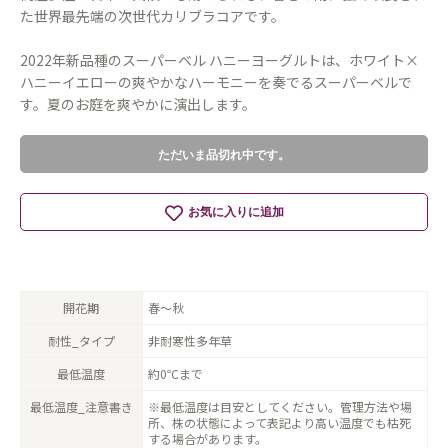
た世界最先端の次世代カリブラコアです。
2022年新品種のスーパーベル ハニーヨーグルトは、ホワイト×
ハニーイエローの爽やかなハーモニーを奏でるスーパーベルで
す。夏のお庭を爽やかに演出します。
ただいま品切れ中です。
お気に入りに追加
開花期
春〜秋
耐性_タイプ
非耐寒性多年草
最低温度
約0℃まで
最低温度_注意書き
※最低温度は目安としてください。管理方法や場
所、株の状態によって表記より高い温度でも枯死
する場合があります。