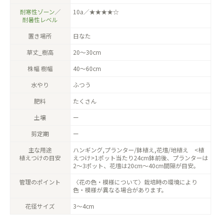
耐寒性ゾーン
／
10a／★★★★☆
耐暑性レベル
置き場所
日なた
草丈_樹高
20〜30cm
株幅 樹幅
40〜60cm
水やり
ふつう
肥料
たくさん
土壌
ー
剪定期
ー
主な用途
ハンギング,プランター/鉢植え,花壇/地植え <植
植えつけの目安
えつけ>1ポット当たり24cm鉢前後、プランターは
2〜3ポット、花壇は20cm〜40cm間隔が目安。
管理のポイント
〈花の色・模様について〉栽培時の環境により
色・模様が異なる場合があります。
花径サイズ
3〜4cm