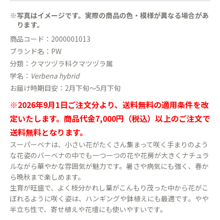
※写真はイメージです。実際の商品の色・模様が異なる場合があ
ります。
商品コード：2000001013
ブランド名：PW
分類：クマツヅラ科クマツヅラ属
学名：
Verbena hybrid
お届け時期目安：2月下旬〜5月下旬
※2026年9月1日ご注文分より、送料無料の適用条件を改
定いたします。商品代金7,000円（税込）以上のご注文で
送料無料となります。
スーパーベナは、小さい花がたくさん集まって咲く手まりのよう
な花姿のバーベナの中でも一つ一つの花や花房が大きくナチュラ
ルながら華やかな雰囲気が魅力です。暑さや病気にも強く、春か
ら晩秋まで楽しめます。
生育が旺盛で、よく枝分かれし葉がこんもり茂った中から花がこ
ぼれるように咲く姿は、ハンギングや鉢植えにも最適です。やや
半立ち性で、寄せ植えや花壇にも使いやすいです。