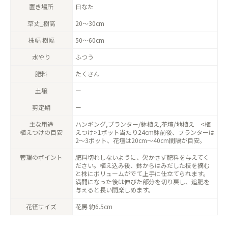
置き場所
日なた
草丈_樹高
20〜30cm
株幅 樹幅
50〜60cm
水やり
ふつう
肥料
たくさん
土壌
ー
剪定期
ー
主な用途
ハンギング,プランター/鉢植え,花壇/地植え <植
植えつけの目安
えつけ>1ポット当たり24cm鉢前後、プランターは
2〜3ポット、花壇は20cm〜40cm間隔が目安。
管理のポイント
肥料切れしないように、欠かさず肥料を与えてく
ださい。植え込み後、鉢からはみだした枝を摘む
と株にボリュームがでて上手に仕立てられます。
満開になった後は伸びた部分を切り戻し、追肥を
与えると長い間楽しめます。
花径サイズ
花房 約6.5cm