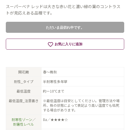
スーパーベナ レッドは大きな赤い花と濃い緑の葉のコントラス
トが見応えある品種です。
ただいま品切れ中です。
お気に入りに追加
開花期
春〜晩秋
耐性_タイプ
半耐寒性多年草
最低温度
約ー10℃まで
最低温度_注意書き
※最低温度は目安としてください。管理方法や場
所、株の状態によって表記より高い温度でも枯死
する場合があります。
耐寒性ゾーン
／
8a／★★★★☆
耐暑性レベル