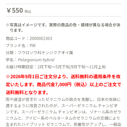
￥550
税込
※写真はイメージです。実際の商品の色・模様が異なる場合があ
ります。
商品コード：2000002303
ブランド名：PW
分類：フウロソウ科テンジクアオイ属
学名：
Pelargonium hybrid
お届け時期目安：2月下旬〜5月下旬/9月下旬〜11月上旬
※2026年9月1日ご注文分より、送料無料の適用条件を改
定いたします。商品代金7,000円（税込）以上のご注文で
送料無料となります。
雨や過湿が苦手だったゼラニウムの弱点を克服し、日本の気候に
適するように改良されたのが、スーパーゼラニウム チャンピオ
ンです。スーパーゼラニウム チャンピオンは、ゾナール系のゼラ
ニウムと、アイビー系のペルタータムのゼラニウムの交雑により
生まれたハイブリット ゼラニウムで、耐暑性がアップし、一般品