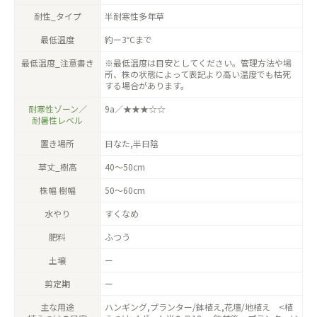
耐性_タイプ
半耐寒性多年草
最低温度
約ー3℃まで
最低温度_注意書き
※最低温度は目安としてください。管理方法や場
所、株の状態によって表記より高い温度でも枯死
する場合があります。
耐寒性ゾーン
／
9a／★★★☆☆
耐暑性レベル
置き場所
日なた,半日陰
草丈_樹高
40〜50cm
株幅 樹幅
50〜60cm
水やり
すくなめ
肥料
ふつう
土壌
ー
剪定期
ー
主な用途
ハンギング,プランター/鉢植え,花壇/地植え <植