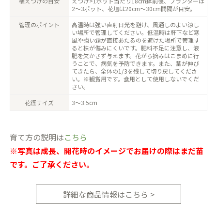
植えつけの目安
えつけ>1ポット当たり18cm鉢前後、プランターは
2〜3ポット、花壇は20cm〜30cm間隔が目安。
管理のポイント
高温時は強い直射日光を避け、風通しのよい涼し
い場所で管理してください。低温時は軒下など寒
風や強い霜が直接あたるのを避けた場所で管理す
ると株が傷みにくいです。肥料不足に注意し、液
肥を欠かさず与えます。花がら摘みはこまめに行
うことで、病気を予防できます。また、茎が伸び
てきたら、全体の1/3を残して切り戻してくださ
い。※観賞用です。食用として使用しないでくだ
さい。
花径サイズ
3〜3.5cm
育て方の説明は
こちら
※写真は成長、開花時のイメージでお届けの際はまだ苗
です。ご了承ください。
詳細な商品情報はこちら >