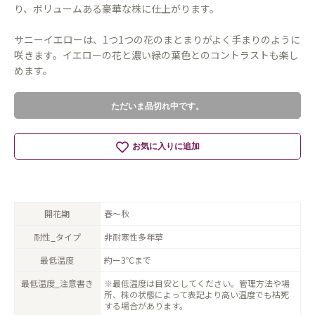
り、ボリュームある豪華な株に仕上がります。
サニーイエローは、1つ1つの花のまとまりがよく手まりのように
咲きます。イエローの花と濃い緑の葉色とのコントラストも楽し
めます。
ただいま品切れ中です。
お気に入りに追加
開花期
春〜秋
耐性_タイプ
非耐寒性多年草
最低温度
約ー3℃まで
最低温度_注意書き
※最低温度は目安としてください。管理方法や場
所、株の状態によって表記より高い温度でも枯死
する場合があります。