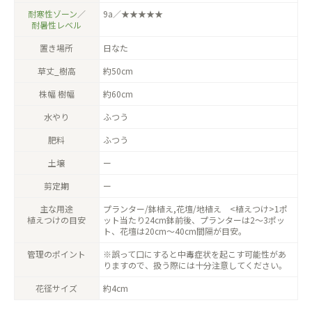
耐寒性ゾーン
／
9a／★★★★★
耐暑性レベル
置き場所
日なた
草丈_樹高
約50cm
株幅 樹幅
約60cm
水やり
ふつう
肥料
ふつう
土壌
ー
剪定期
ー
主な用途
プランター/鉢植え,花壇/地植え <植えつけ>1ポ
植えつけの目安
ット当たり24cm鉢前後、プランターは2〜3ポッ
ト、花壇は20cm〜40cm間隔が目安。
管理のポイント
※誤って口にすると中毒症状を起こす可能性があ
りますので、扱う際には十分注意してください。
花径サイズ
約4cm