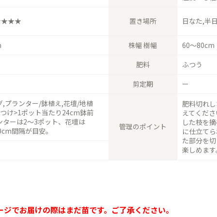
★★★★
置き場所
日なた,半
m
株幅 樹幅
60〜80cm
肥料
ふつう
剪定期
ー
,プランター/鉢植え,花壇/地植
肥料切れし
つけ>1ポット当たり24cm鉢前
えてくださ
ンターは2〜3ポット、花壇は
した枝を摘
管理のポイント
40cm間隔が目安。
に仕立てら
た部分を切
楽しめます
ージでお届けの際はまだ苗です。ご了承ください。