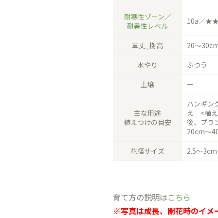
耐寒性ゾーン
／
10a／★
耐暑性レベル
草丈_樹高
20〜30c
水やり
ふつう
土壌
ー
ハンギング
主な用途
え <植え
植えつけの目安
後、プラ
20cm〜
花径サイズ
2.5〜3cm
育て方の説明は
こちら
※写真は成長、開花時のイメ