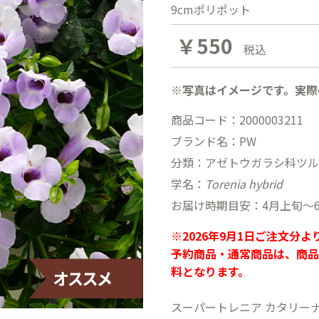
9cmポリポット
￥550
税込
※写真はイメージです。実際
商品コード：2000003211
ブランド名：PW
分類：アゼトウガラシ科ツル
学名：
Torenia hybrid
お届け時期目安：4月上旬〜
※2026年9月1日ご注文分
予約商品・通常商品は、商品
料となります。
スーパートレニア カタリー