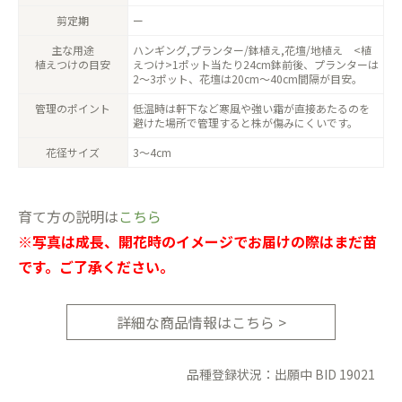
剪定期
ー
主な用途
ハンギング,プランター/鉢植え,花壇/地植え <植
植えつけの目安
えつけ>1ポット当たり24cm鉢前後、プランターは
2～3ポット、花壇は20cm～40cm間隔が目安。
管理のポイント
低温時は軒下など寒風や強い霜が直接あたるのを
避けた場所で管理すると株が傷みにくいです。
花径サイズ
3〜4cm
育て方の説明は
こちら
※写真は成長、開花時のイメージでお届けの際はまだ苗
です。ご了承ください。
詳細な商品情報はこちら >
品種登録状況：出願中 BID 19021