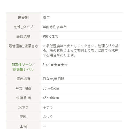
開花期
周年
耐性_タイプ
半耐寒性多年草
最低温度
約0℃まで
最低温度_注意書き
※最低温度は目安としてください。管理方法や場
所、株の状態によって表記より高い温度でも枯死
する場合があります。
耐寒性ゾーン
／
9b／★★★★☆
耐暑性レベル
置き場所
日なた,半日陰
草丈_樹高
30〜45cm
株幅 樹幅
45〜60cm
水やり
ふつう
肥料
ふつう
土壌
ー