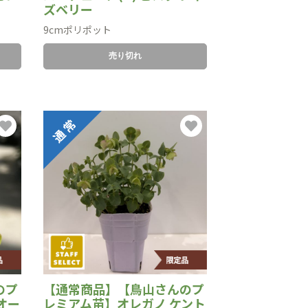
ズベリー
9cmポリポット
売り切れ
のプ
【通常商品】【鳥山さんのプ
オー
レミアム苗】オレガノ ケント