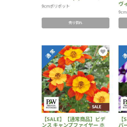
ヴ
9cmポリポット
9c
売り切れ
【SALE】【通常商品】ビデ
【
ンス キャンプファイヤー ホ
パ