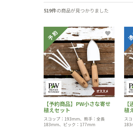
519件
の商品が見つかりました
【予約商品】PW小さな寄せ
【
植えセット
植
スコップ：193mm、熊手：全長
スコ
183mm、ピック：177mm
18