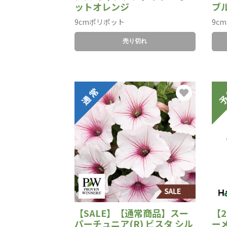
ットオレンジ
ブ
9cmポリポット
9c
売り切れ
【SALE】【通常商品】スー
【2
パーチュニア(R) ビスタ シル
ー