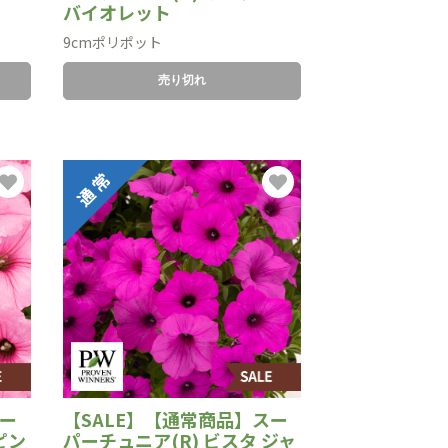
バイオレット
9cmポリポット
売り切れ
スー
【SALE】【通常商品】スー
ピン
パーチュニア(R) ビスタ ジャ