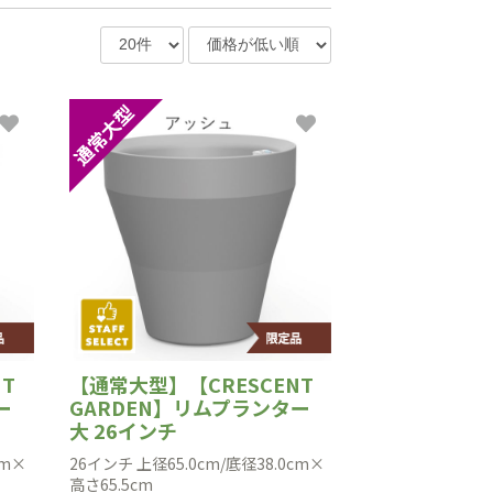
T
【通常大型】【CRESCENT
ー
GARDEN】リムプランター
大 26インチ
cm×
26インチ 上径65.0cm/底径38.0cm×
高さ65.5cm