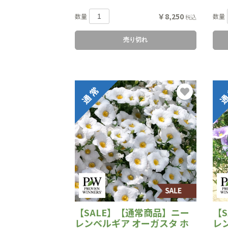
￥8,250
数量
数量
税込
売り切れ
【SALE】【通常商品】ニー
【
レンベルギア オーガスタ ホ
レ