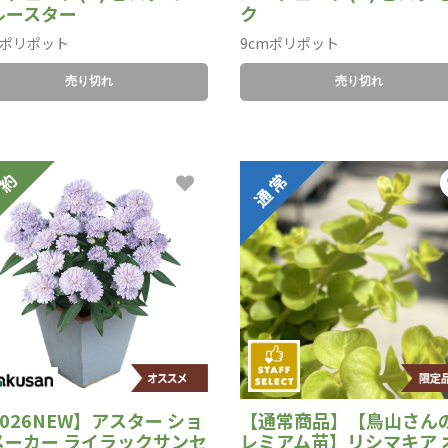
ルースター
ク
mポリポット
9cmポリポット
売り切れ
売り切れ
026NEW】アスター ショ
【通常商品】【鳥山さん
メーカー ライラックサンセ
レミアム苗】リシマキア 