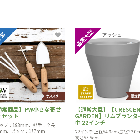
通常商品】PW小さな寄せ
【通常大型】【CRESCEN
えセット
GARDEN】リムプランタ
中 22インチ
ップ：193mm、熊手：全長
3mm、ピック：177mm
22インチ 上径54.9cm/底径32.0
高さ55.5cm