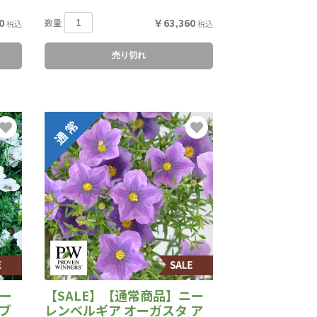
0
￥63,360
数量
税込
税込
売り切れ
ニー
【SALE】【通常商品】ニー
ブ
レンベルギア オーガスタ ア