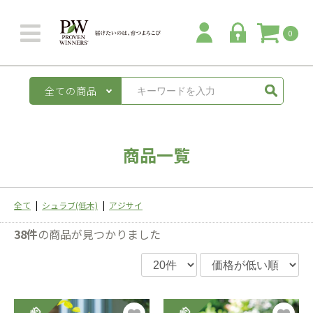
0
全ての商品
商品一覧
全て
|
シュラブ(低木)
|
アジサイ
38件
の商品が見つかりました