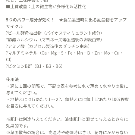
■
土質改善
：土の微生物が多様化＆活性化
5つのパワー成分が効く！
★食品製造時に出る副産物をアップ
サイクル
?ビール酵母抽出物（バイオスティミュラント成分）
?酢酸カルシウム（マヨネーズ等製造後の卵殻由来）
?アミノ酸（カプセル製造後のゼラチン由来）
?マルチミネラル（Ca・Mg・S・Fe・Mn・B・Zn・Mo・Cu・
Cl）
?ビタミンB群（B1・B3・B6）
使用法
・週に１回の間隔で、下記の表を参考に水で薄めて水やりの後に
与えてください。
・地植えには1?あたり1〜２?、鉢植えには鉢土1?あたり100?程度
を目安に与えてください。
※肥料は別途与えてください。液体肥料と混ぜて与えるとさらに
効果的です。
※葉面散布の場合は、高温時や乾燥時はさけ、花弁にかからない