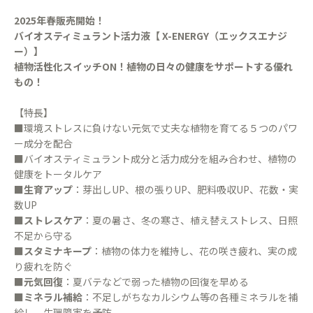
2025年春販売開始！
バイオスティミュラント活力液【 X-ENERGY（エックスエナジ
ー）】
植物活性化スイッチON！植物の日々の健康をサポートする優れ
もの！
【特長】
■環境ストレスに負けない元気で丈夫な植物を育てる５つのパワ
ー成分を配合
■バイオスティミュラント成分と活力成分を組み合わせ、植物の
健康をトータルケア
■
生育アップ
：芽出しUP、根の張りUP、肥料吸収UP、花数・実
数UP
■
ストレスケア
：夏の暑さ、冬の寒さ、植え替えストレス、日照
不足から守る
■
スタミナキープ
：植物の体力を維持し、花の咲き疲れ、実の成
り疲れを防ぐ
■
元気回復
：夏バテなどで弱った植物の回復を早める
■
ミネラル補給
：不足しがちなカルシウム等の各種ミネラルを補
給し、生理障害を予防