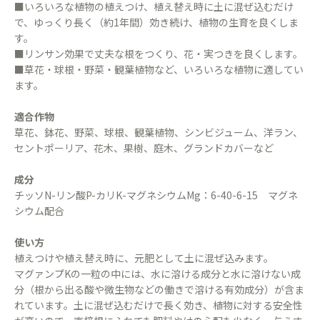
■いろいろな植物の植えつけ、植え替え時に土に混ぜ込むだけ
で、ゆっくり長く（約1年間）効き続け、植物の生育を良くしま
す。
■リンサン効果で丈夫な根をつくり、花・実つきを良くします。
■草花・球根・野菜・観葉植物など、いろいろな植物に適してい
ます。
適合作物
草花、鉢花、野菜、球根、観葉植物、シンビジューム、洋ラン、
セントポーリア、花木、果樹、庭木、グランドカバーなど
成分
チッソN-リン酸P-カリK-マグネシウムMg：6-40-6-15 マグネ
シウム配合
使い方
植えつけや植え替え時に、元肥として土に混ぜ込みます。
マグァンプKの一粒の中には、水に溶ける成分と水に溶けない成
分（根から出る酸や微生物などの働きで溶ける有効成分）が含ま
れています。土に混ぜ込むだけで長く効き、植物に対する安全性