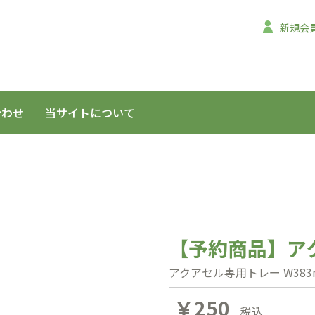
新規会
合わせ
当サイトについて
【予約商品】ア
アクアセル専用トレー W383m
￥250
税込