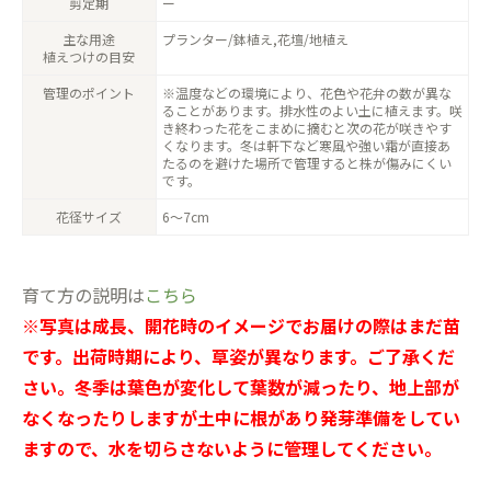
剪定期
ー
主な用途
プランター/鉢植え,花壇/地植え
植えつけの目安
管理のポイント
※温度などの環境により、花色や花弁の数が異な
ることがあります。排水性のよい土に植えます。咲
き終わった花をこまめに摘むと次の花が咲きやす
くなります。冬は軒下など寒風や強い霜が直接あ
たるのを避けた場所で管理すると株が傷みにくい
です。
花径サイズ
6〜7cm
育て方の説明は
こちら
※写真は成長、開花時のイメージでお届けの際はまだ苗
です。出荷時期により、草姿が異なります。ご了承くだ
さい。冬季は葉色が変化して葉数が減ったり、地上部が
なくなったりしますが土中に根があり発芽準備をしてい
ますので、水を切らさないように管理してください。