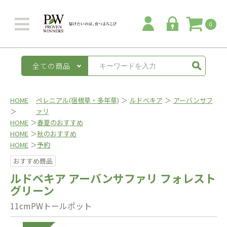
0
全ての商品
HOME
ペレニアル(宿根草・多年草)
＞
ルドベキア
＞
アーバンサフ
＞
ァリ
HOME
＞
春夏のおすすめ
HOME
＞
秋のおすすめ
HOME
＞
予約
おすすめ商品
ルドベキア アーバンサファリ フォレスト
グリーン
11cmPWトールポット