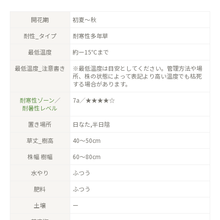
開花期
初夏〜秋
耐性_タイプ
耐寒性多年草
最低温度
約ー15℃まで
最低温度_注意書き
※最低温度は目安としてください。管理方法や場
所、株の状態によって表記より高い温度でも枯死
する場合があります。
耐寒性ゾーン
／
7a／★★★★☆
耐暑性レベル
置き場所
日なた,半日陰
草丈_樹高
40〜50cm
株幅 樹幅
60〜80cm
水やり
ふつう
肥料
ふつう
土壌
ー