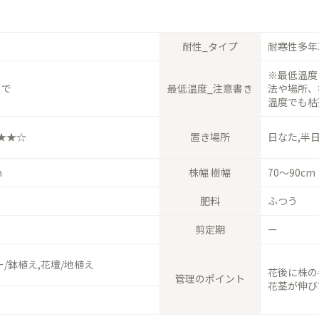
耐性_タイプ
耐寒性多年
※最低温度
まで
最低温度_注意書き
法や場所、
温度でも枯
★★☆
置き場所
日なた,半
m
株幅 樹幅
70〜90cm
肥料
ふつう
剪定期
ー
/鉢植え,花壇/地植え
花後に株の
管理のポイント
花茎が伸び