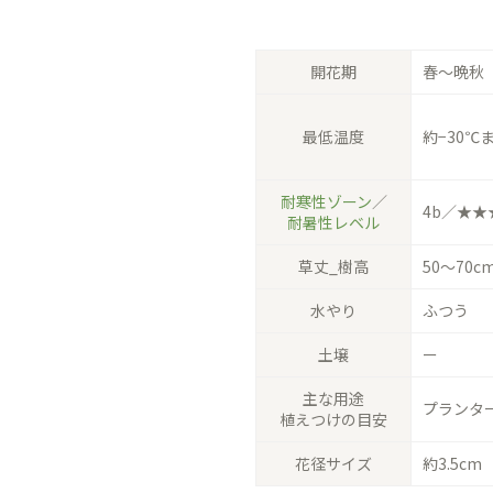
開花期
春〜晩秋
最低温度
約−30℃
耐寒性ゾーン
／
4b／★★
耐暑性レベル
草丈_樹高
50〜70c
水やり
ふつう
土壌
ー
主な用途
プランター
植えつけの目安
花径サイズ
約3.5cm