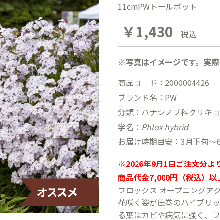
11cmPWトールポット
￥1,430
税込
※写真はイメージです。実際
商品コード：2000004426
ブランド名：PW
分類：ハナシノブ科クサキョ
学名：
Phlox hybrid
お届け時期目安：3月下旬〜6
※2026年9月1日ご注文分
商品代金7,000円（税込）
フロックス オープニングア
花咲く姿が圧巻のハイブリッ
る葉はカビや病気に強く、フ