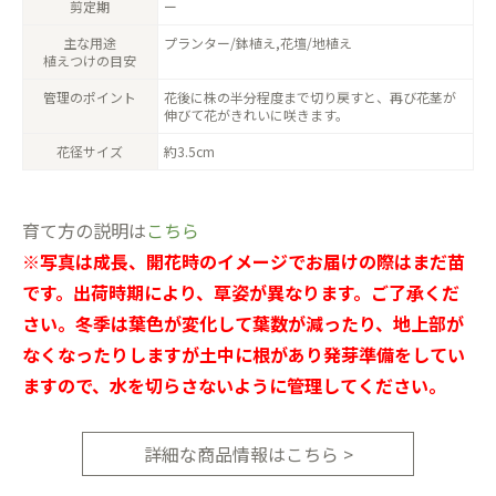
剪定期
ー
主な用途
プランター/鉢植え,花壇/地植え
植えつけの目安
管理のポイント
花後に株の半分程度まで切り戻すと、再び花茎が
伸びて花がきれいに咲きます。
花径サイズ
約3.5cm
育て方の説明は
こちら
※写真は成長、開花時のイメージでお届けの際はまだ苗
です。出荷時期により、草姿が異なります。ご了承くだ
さい。冬季は葉色が変化して葉数が減ったり、地上部が
なくなったりしますが土中に根があり発芽準備をしてい
ますので、水を切らさないように管理してください。
詳細な商品情報はこちら >