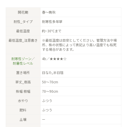
開花期
春〜晩秋
耐性_タイプ
耐寒性多年草
最低温度
約−30℃まで
最低温度_注意書き
※最低温度は目安としてください。管理方法や場
所、株の状態によって表記より高い温度でも枯死
する場合があります。
耐寒性ゾーン
／
4b／★★★★☆
耐暑性レベル
置き場所
日なた,半日陰
草丈_樹高
50〜70cm
株幅 樹幅
70〜90cm
水やり
ふつう
肥料
ふつう
土壌
ー