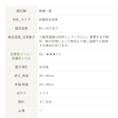
開花期
晩春〜夏
耐性_タイプ
耐寒性多年草
最低温度
約ー20℃まで
最低温度_注意書き
※最低温度は目安としてください。管理方法や場
所、株の状態によって表記より高い温度でも枯死
する場合があります。
耐寒性ゾーン
／
6b／★★★☆☆
耐暑性レベル
置き場所
半日陰
草丈_樹高
20〜40cm
株幅 樹幅
20〜40cm
水やり
ふつう
肥料
すくなめ
土壌
ー