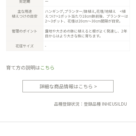
剪定期
ー
主な用途
ハンギング,プランター/鉢植え,花壇/地植え <植
植えつけの目安
えつけ>1ポット当たり18cm鉢前後、プランターは
2〜3ポット、花壇は20cm〜30cm間隔が目安。
管理のポイント
露地や大きめの鉢に植えると根がよく発達し、2年
目からはより大きな株に育ちます。
花径サイズ
-
育て方の説明は
こちら
詳細な商品情報はこちら >
品種登録状況：登録品種 INHEUSILDU