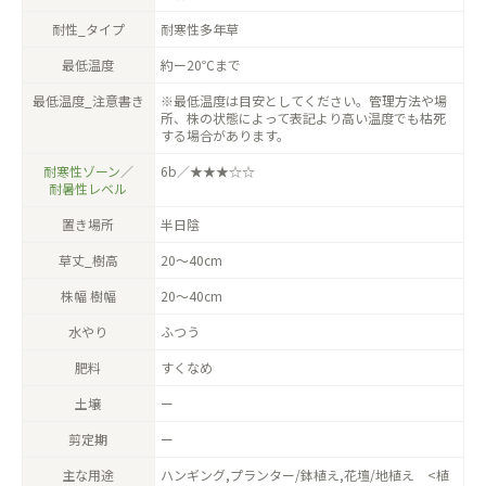
耐性_タイプ
耐寒性多年草
最低温度
約ー20℃まで
最低温度_注意書き
※最低温度は目安としてください。管理方法や場
所、株の状態によって表記より高い温度でも枯死
する場合があります。
耐寒性ゾーン
／
6b／★★★☆☆
耐暑性レベル
置き場所
半日陰
草丈_樹高
20〜40cm
株幅 樹幅
20〜40cm
水やり
ふつう
肥料
すくなめ
土壌
ー
剪定期
ー
主な用途
ハンギング,プランター/鉢植え,花壇/地植え <植