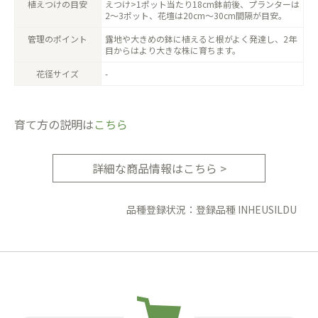
植えつけの目安
えつけ>1ポット当たり18cm鉢前後、プランターは
2〜3ポット、花壇は20cm〜30cm間隔が目安。
管理のポイント
露地や大きめの鉢に植えると根がよく発達し、2年
目からはより大きな株に育ちます。
花径サイズ
-
育て方の説明は
こちら
詳細な商品情報はこちら >
品種登録状況：登録品種 INHEUSILDU