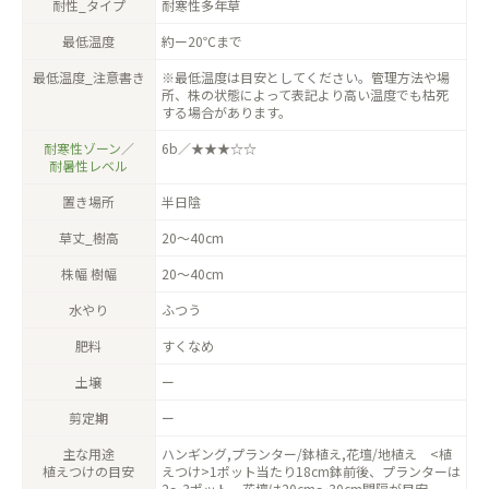
耐性_タイプ
耐寒性多年草
最低温度
約ー20℃まで
最低温度_注意書き
※最低温度は目安としてください。管理方法や場
所、株の状態によって表記より高い温度でも枯死
する場合があります。
耐寒性ゾーン
／
6b／★★★☆☆
耐暑性レベル
置き場所
半日陰
草丈_樹高
20〜40cm
株幅 樹幅
20〜40cm
水やり
ふつう
肥料
すくなめ
土壌
ー
剪定期
ー
主な用途
ハンギング,プランター/鉢植え,花壇/地植え <植
植えつけの目安
えつけ>1ポット当たり18cm鉢前後、プランターは
2〜3ポット、花壇は20cm〜30cm間隔が目安。