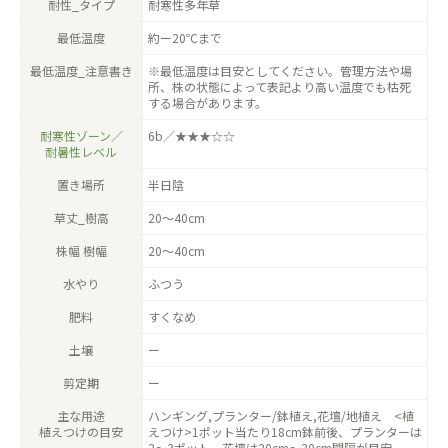
耐性_タイプ
耐寒性多年草
最低温度
約ー20℃まで
最低温度_注意書き
※最低温度は目安としてください。管理方法や場
所、株の状態によって表記より高い温度でも枯死
する場合があります。
耐寒性ゾーン
／
6b／★★★☆☆
耐暑性レベル
置き場所
半日陰
草丈_樹高
20〜40cm
株幅 樹幅
20〜40cm
水やり
ふつう
肥料
すくなめ
土壌
ー
剪定期
ー
主な用途
ハンギング,プランター/鉢植え,花壇/地植え <植
植えつけの目安
えつけ>1ポット当たり18cm鉢前後、プランターは
2〜3ポット、花壇は20cm〜30cm間隔が目安。