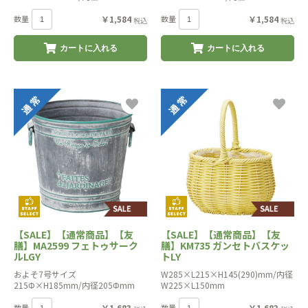
数量
￥1,584
数量
￥1,584
税込
税込
カートに入れる
カートに入れる
【SALE】【通常商品】【友
【SALE】【通常商品】【友
膳】MA2599 フェトゥサーク
膳】KM735 ガンセトバスケッ
ルLGY
トLY
およそ7号サイズ
W285×L215×H145(290)mm/内径
215Φ×H185mm/内径205Φmm
W225×L150mm
数量
￥1,683
数量
￥1,683