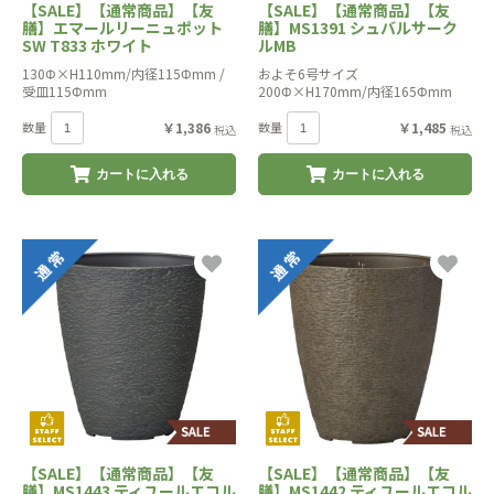
【SALE】【通常商品】【友
【SALE】【通常商品】【友
膳】エマールリーニュポット
膳】MS1391 シュバルサーク
SW T833 ホワイト
ルMB
130Φ×H110mm/内径115Φmm /
およそ6号サイズ
受皿115Φmm
200Φ×H170mm/内径165Φmm
数量
￥1,386
数量
￥1,485
税込
税込
カートに入れる
カートに入れる
【SALE】【通常商品】【友
【SALE】【通常商品】【友
膳】MS1443 ティユールエコル
膳】MS1442 ティユールエコル