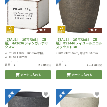
【SALE】【通常商品】【友
【SALE】【通常商品】【友
膳】MA2636 シャンガルボッ
膳】MS1446 ティユールエコル
クスW
スラウンドBR
W120×L120×H105mm/内径
230Φ×H200mm/内径220Φmm
W100×L100mm
数量
￥940
数量
￥1,188
税込
税込
カートに入れる
カートに入れる